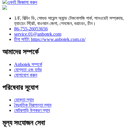
এখনই জিজ্ঞাসা করুন
1/F, বিল্ডিং ডি, সোগুড সায়েন্স অ্যান্ড টেকনোলজি পার্ক, সানওয়েই সম্প্রদায়,
হ্যাংচেং স্ট্রিট, বাওআন জেলা, শেনজেন, গুয়াংডং, চীন।
86-755-26053656
service.01@anbotek.com
চীনা সাইট: https://www.anbotek.com.cn/
আমাদের সম্পর্কে
Anbotek সম্পর্কে
যোগ্যতা এবং হর্নার
যোগাযোগ করুন
পরিষেবার সুযোগ
ভোক্তা ল্যাব
বৈদ্যুতিক নিরাপত্তা ল্যাব
মোটরগাড়ি উপকরণ ল্যাব
মূল্য সংযোজন সেবা