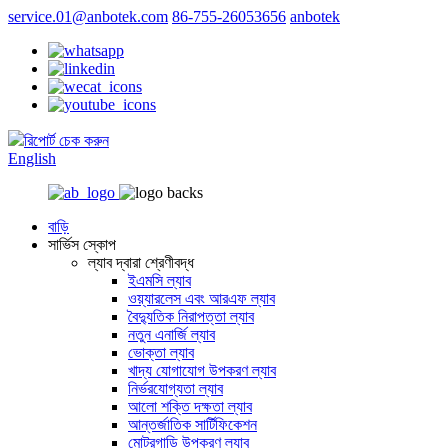
service.01@anbotek.com
86-755-26053656
anbotek
রিপোর্ট চেক করুন
English
বাড়ি
সার্ভিস স্কোপ
ল্যাব দ্বারা শ্রেণীবদ্ধ
ইএমসি ল্যাব
ওয়্যারলেস এবং আরএফ ল্যাব
বৈদ্যুতিক নিরাপত্তা ল্যাব
নতুন এনার্জি ল্যাব
ভোক্তা ল্যাব
খাদ্য যোগাযোগ উপকরণ ল্যাব
নির্ভরযোগ্যতা ল্যাব
আলো শক্তি দক্ষতা ল্যাব
আন্তর্জাতিক সার্টিফিকেশন
মোটরগাড়ি উপকরণ ল্যাব