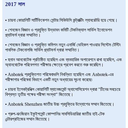
2017 সাল
• চায়না কোয়ালিটি সার্টিফিকেশন সেন্টার সিকিউসি কন্ট্রাক্টিং ল্যাবরেটরি হয়ে গেছে।
• শেনজেন বিজ্ঞান ও প্রযুক্তি উদ্ভাবন কমিটি টেকনিক্যাল সার্ভিস ইনোভেশন
প্ল্যাটফর্ম দ্বারা সম্মানিত।
• শেনজেন বিজ্ঞান ও প্রযুক্তি কমিশন নতুন এনার্জি ভেহিকল পাওয়ার সিস্টেম টেস্টিং
পাবলিক টেকনোলজি সার্ভিস প্ল্যাটফর্ম দ্বারা সম্মানিত।
• হুনান আনবোটেক প্রতিষ্ঠিত হয়েছিল এবং ব্যবহারিক অপারেশনে রাখা হয়েছিল, এবং
অ্যানবোটেক পরিবেশগত পরীক্ষার ক্ষেত্রে প্রবেশ করতে শুরু করেছিল।
• Anbotek প্রযুক্তিগত পরিষেবাগুলি নিবন্ধিত হয়েছিল এবং Anbotek-এর
পরীক্ষাগার পরিষেবা বিভাগে একটি নতুন অধ্যায়ের সূচনা করেছে৷
• চায়না ইলেকট্রনিক্স কোয়ালিটি ম্যানেজমেন্ট অ্যাসোসিয়েশন দ্বারা "চীনের সবচেয়ে
বিশ্বস্ত তৃতীয় পক্ষের পরীক্ষা সংস্থা" জিতেছে।
• Anbotek Shenzhen জাতীয় উচ্চ প্রযুক্তির উদ্যোগের সম্মান জিতেছে।
• গ্রুপ-ঝংজিয়ান ইকুইপমেন্ট কোম্পানির সাবসিডিয়ারিরা জাতীয় হাই-টেক
এন্টারপ্রাইজের সম্মান জিতেছে।