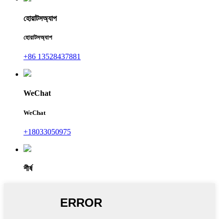
হোয়াটসঅ্যাপ
হোয়াটসঅ্যাপ
+86 13528437881
WeChat
WeChat
+18033050975
শীর্ষ