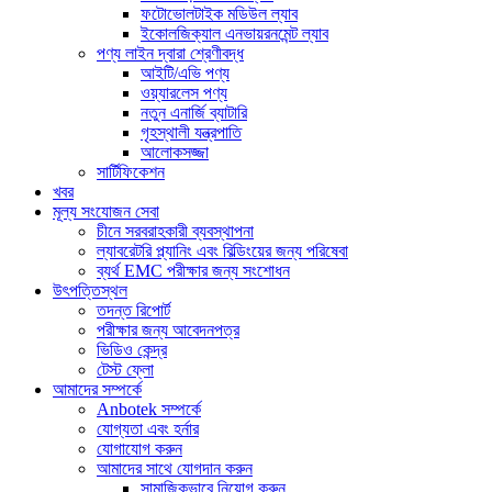
ফটোভোলটাইক মডিউল ল্যাব
ইকোলজিক্যাল এনভায়রনমেন্ট ল্যাব
পণ্য লাইন দ্বারা শ্রেণীবদ্ধ
আইটি/এভি পণ্য
ওয়্যারলেস পণ্য
নতুন এনার্জি ব্যাটারি
গৃহস্থালী যন্ত্রপাতি
আলোকসজ্জা
সার্টিফিকেশন
খবর
মূল্য সংযোজন সেবা
চীনে সরবরাহকারী ব্যবস্থাপনা
ল্যাবরেটরি প্ল্যানিং এবং বিল্ডিংয়ের জন্য পরিষেবা
ব্যর্থ EMC পরীক্ষার জন্য সংশোধন
উৎপত্তিস্থল
তদন্ত রিপোর্ট
পরীক্ষার জন্য আবেদনপত্র
ভিডিও কেন্দ্র
টেস্ট ফ্লো
আমাদের সম্পর্কে
Anbotek সম্পর্কে
যোগ্যতা এবং হর্নার
যোগাযোগ করুন
আমাদের সাথে যোগদান করুন
সামাজিকভাবে নিয়োগ করুন