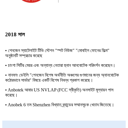
2018 সাল
• শেনজেন স্যাটেলাইট টিভি স্টেশন "স্পট নিউজ" "মোবাইল ফোনের ফিল্ম"
অনুষ্ঠানটি সম্প্রচার করেছে
• চাংশা সিটির মেয়র এবং অন্যান্য নেতারা হুনান আনবোটেক পরিদর্শন করেছেন।
• নানফাং ডেইলি "শেনজেন বিশেষ অর্থনীতি অঞ্চলের গুণমানের জন্য অ্যানবোটেক
কঠোরভাবে সার্ভার" বিষয়ে একটি বিশেষ নিবন্ধ প্রকাশ করেছে।
• Anbotek আবার US NVLAP (FCC স্বীকৃতি) অনসাইট মূল্যায়ন পাস
করেছে।
• Anobek 6 তম Shenzhen বিখ্যাত ব্র্যান্ডের সম্মানসূচক খেতাব জিতেছে।