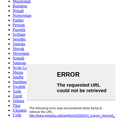
Mongolian
Burmese
Nepali
Norwegian
Pashto
Persian
Punjabi
Serbian
Sesotho
Sinhala
Slovak
Slovenian
Somali
Samoan
Scots Gaelic
Shona
Sindhi
Sundanese
Swahili
Tajik
Tamil
Telugu
Thai
Ukrainian
Urdu