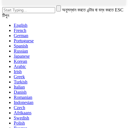
অনুসন্ধান করতে এন্টার বা বন্ধ করতে ESC
টিপুন
English
French
German
Portuguese
Spanish
Russian
Japanese
Korean
Arabic
Irish
Greek
Turkish
Italian
Danish
Romanian
Indonesian
Czech
Afrikaans
Swedish
Polish