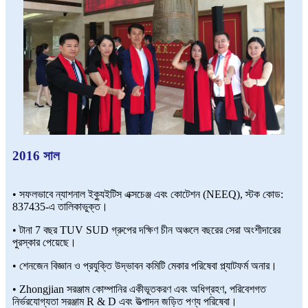
2016 সাল
• সফলভাবে ন্যাশনাল ইক্যুইটিস এক্সচেঞ্জ এবং কোটেশন (NEEQ), স্টক কোড:
837435-এ তালিকাভুক্ত।
• টানা 7 বছর TUV SUD গ্রুপের দক্ষিণ চীন অঞ্চলে বছরের সেরা অংশীদারের
পুরস্কার পেয়েছে।
• শেনজেন বিজ্ঞান ও প্রযুক্তি উদ্ভাবন কমিটি মেকার পরিষেবা প্ল্যাটফর্ম অনার।
• Zhongjian সরঞ্জাম কোম্পানির একীভূতকরণ এবং অধিগ্রহণ, পরিবেশগত
নির্ভরযোগ্যতা সরঞ্জাম R & D এবং উত্পাদন জড়িত পণ্য পরিষেবা।