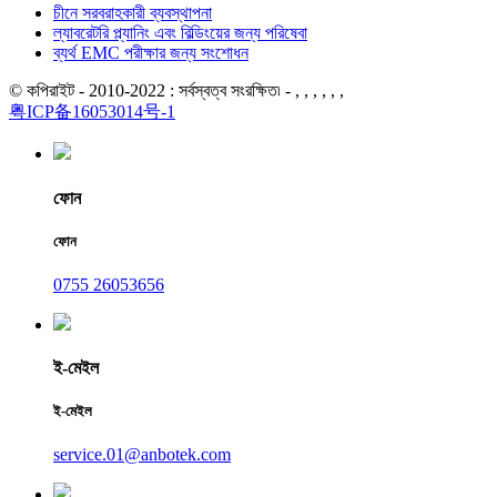
চীনে সরবরাহকারী ব্যবস্থাপনা
ল্যাবরেটরি প্ল্যানিং এবং বিল্ডিংয়ের জন্য পরিষেবা
ব্যর্থ EMC পরীক্ষার জন্য সংশোধন
© কপিরাইট - 2010-2022 : সর্বস্বত্ব সংরক্ষিত৷ - , , , , , ,
粤ICP备16053014号-1
ফোন
ফোন
0755 26053656
ই-মেইল
ই-মেইল
service.01@anbotek.com