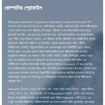
কোম্পানির প্রোফাইল
Shenzhen Anbotek Compliance Laboratory Limited (Anbotek নামে
সংক্ষেপে, স্টক কোড 837435) হল একটি বিস্তৃত, স্বাধীন, কর্তৃত্বপূর্ণ তৃতীয় পক্ষের পরীক্ষামূলক
সংস্থা যেখানে সারা দেশে পরিষেবা নেট রয়েছে।পরিষেবা পণ্যের বিভাগগুলির মধ্যে রয়েছে
ইন্টারনেট অফ থিংস, 5G/4G/3G যোগাযোগ পণ্য, স্মার্ট অটোমোবাইল এবং তাদের উপাদান,
নতুন শক্তি, নতুন উপকরণ, মহাকাশ, রেল পরিবহন, জাতীয় প্রতিরক্ষা এবং সামরিক শিল্প, কৃত্রিম
বুদ্ধিমত্তা, পরিবেশগত পরিবেশ এবং ইত্যাদি। আমরা সরবরাহ করতে পারি। পরীক্ষা,
সার্টিফিকেশন, ডিবাগিং, স্ট্যান্ডার্ড রিসার্চ এবং ডেভেলপমেন্ট এবং ইনস্টিটিউট, ব্র্যান্ড গ্রাহক,
বিদেশী ক্রেতা এবং ক্রস-বর্ডার ই-কমার্স প্রদানকারীদের জন্য পরীক্ষাগার নির্মাণের জন্য
প্রযুক্তিগত পরিষেবা এবং সমাধান।নিউ এনার্জি, লাইটিং এনার্জি এফিসিয়েন্সি, মেকার, ফরেন
ট্রেড, ইলেকট্রনিক পণ্য এবং ইন্টারনেট অফ থিংসের জন্য শেনজেন সিটি টেস্টিং এবং
সার্টিফিকেশন পাবলিক টেকনোলজি সার্ভিস প্ল্যাটফর্ম হিসেবে।Anbotek 15 বছর ধরে উচ্চ-
মানের পরিষেবা দিয়ে 20,000 টিরও বেশি কোম্পানির গ্রাহকদের বিশ্বাস জিতেছে।2016 সালে,
Anbotek সফলভাবে ন্যাশনাল ইকুয়ালিটিস অ্যান্ড এক্সচেঞ্জ কোটেশনে (সংক্ষেপে NEEQ)
তালিকাভুক্ত হয়েছে এবং NEEQ-তে তালিকাভুক্ত শেনজেনের প্রথম ব্যাপক পরীক্ষামূলক
প্রতিষ্ঠান ছিল।
Anbotek CNAS, CMA এবং NVLAP（ল্যাব কোড 600178-0） দ্বারা স্বীকৃত,
CPSC, FCC, UL, TUV-SUD, TUV Rheinland CBTL, KTC এবং অন্যান্য
বিখ্যাত আন্তর্জাতিক সংস্থা এবং সংস্থাগুলি দ্বারা স্বীকৃত৷Anbotek একটি CCC এবং
CQC মনোনীত পরীক্ষাগার।পরীক্ষার রিপোর্ট এবং শংসাপত্রগুলি মার্কিন যুক্তরাষ্ট্র, যুক্তরাজ্য